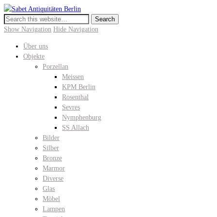
Sabet Antiquitäten Berlin
Meissen, KPM Porzellan, Perser- und Chinateppiche I Hochwertige
Antiquitäten in der Keitstrasse 10
Show Navigation
Hide Navigation
Über uns
Objekte
Porzellan
Meissen
KPM Berlin
Rosenthal
Sevres
Nymphenburg
SS Allach
Bilder
Silber
Bronze
Marmor
Diverse
Glas
Möbel
Lampen