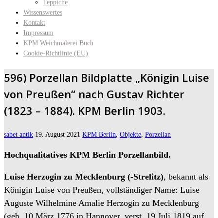
Teppiche
Wissenswertes
Kontakt
Impressum
KPM Weichmalerei Buch
Cookie-Richtlinie (EU)
596) Porzellan Bildplatte „Königin Luise
von Preußen“ nach Gustav Richter
(1823 – 1884). KPM Berlin 1903.
sabet antik
19. August 2021
KPM Berlin
,
Objekte
,
Porzellan
Hochqualitatives KPM Berlin Porzellanbild.
Luise Herzogin zu Mecklenburg (-Strelitz)
, bekannt als
Königin Luise von Preußen, vollständiger Name: Luise
Auguste Wilhelmine Amalie Herzogin zu Mecklenburg
(geb. 10 März 1776 in Hannover, verst. 19 Juli 1819 auf