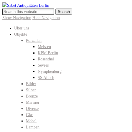
Sabet Antiquitäten Berlin
Meissen, KPM Porzellan, Perser- und Chinateppiche I Hochwertige
Antiquitäten in der Keitstrasse 10
Show Navigation
Hide Navigation
Über uns
Objekte
Porzellan
Meissen
KPM Berlin
Rosenthal
Sevres
Nymphenburg
SS Allach
Bilder
Silber
Bronze
Marmor
Diverse
Glas
Möbel
Lampen