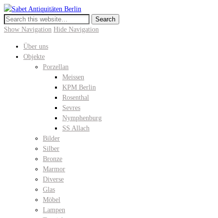
Sabet Antiquitäten Berlin
Meissen, KPM Porzellan, Perser- und Chinateppiche I Hochwertige
Antiquitäten in der Keitstrasse 10
Show Navigation
Hide Navigation
Über uns
Objekte
Porzellan
Meissen
KPM Berlin
Rosenthal
Sevres
Nymphenburg
SS Allach
Bilder
Silber
Bronze
Marmor
Diverse
Glas
Möbel
Lampen