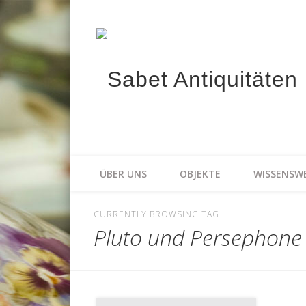
Meissen, KPM Porzellan, Perser- und Chinateppiche I Hochw
ÜBER UNS
OBJEKTE
WISSENSW
CURRENTLY BROWSING TAG
Pluto und Persephone a