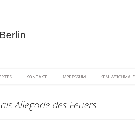
Sabet Antiquitäten Berli
ertige Antiquitäten in der Keitstrasse 10
ERTES
KONTAKT
IMPRESSUM
KPM WEICHMALE
ls Allegorie des Feuers