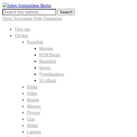
Sabet Antiquitäten Berlin
Meissen, KPM Porzellan, Perser- und Chinateppiche I Hochwertige
Antiquitäten in der Keitstrasse 10
Show Navigation
Hide Navigation
Über uns
Objekte
Porzellan
Meissen
KPM Berlin
Rosenthal
Sevres
Nymphenburg
SS Allach
Bilder
Silber
Bronze
Marmor
Diverse
Glas
Möbel
Lampen