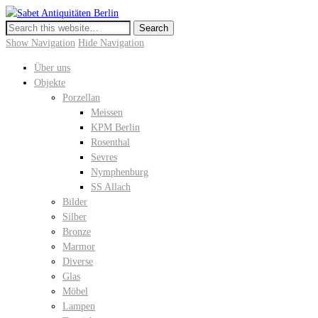
Sabet Antiquitäten Berlin
Meissen, KPM Porzellan, Perser- und Chinateppiche I Hochwertige
Antiquitäten in der Keitstrasse 10
Show Navigation
Hide Navigation
Über uns
Objekte
Porzellan
Meissen
KPM Berlin
Rosenthal
Sevres
Nymphenburg
SS Allach
Bilder
Silber
Bronze
Marmor
Diverse
Glas
Möbel
Lampen