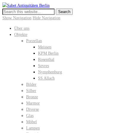
Sabet Antiquitäten Berlin
Meissen, KPM Porzellan, Perser- und Chinateppiche I Hochwertige Antiquitäte
Show Navigation
Hide Navigation
Über uns
Objekte
Porzellan
Meissen
KPM Berlin
Rosenthal
Sevres
Nymphenburg
SS Allach
Bilder
Silber
Bronze
Marmor
Diverse
Glas
Möbel
Lampen