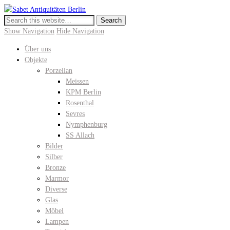
Sabet Antiquitäten Berlin
Meissen, KPM Porzellan, Perser- und Chinateppiche I Hochwertige
Antiquitäten in der Keitstrasse 10
Show Navigation
Hide Navigation
Über uns
Objekte
Porzellan
Meissen
KPM Berlin
Rosenthal
Sevres
Nymphenburg
SS Allach
Bilder
Silber
Bronze
Marmor
Diverse
Glas
Möbel
Lampen