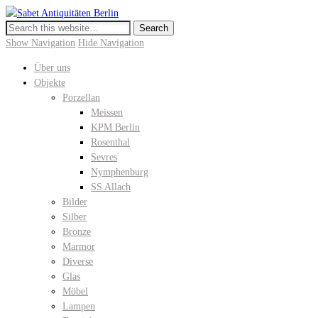
Sabet Antiquitäten Berlin
Meissen, KPM Porzellan, Perser- und Chinateppiche I Hochwertige
Antiquitäten in der Keitstrasse 10
Show Navigation
Hide Navigation
Über uns
Objekte
Porzellan
Meissen
KPM Berlin
Rosenthal
Sevres
Nymphenburg
SS Allach
Bilder
Silber
Bronze
Marmor
Diverse
Glas
Möbel
Lampen