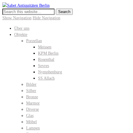
Sabet Antiquitäten Berlin
Meissen, KPM Porzellan, Perser- und Chinateppiche I Hochwertige
Antiquitäten in der Keitstrasse 10
Show Navigation
Hide Navigation
Über uns
Objekte
Porzellan
Meissen
KPM Berlin
Rosenthal
Sevres
Nymphenburg
SS Allach
Bilder
Silber
Bronze
Marmor
Diverse
Glas
Möbel
Lampen