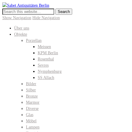
Sabet Antiquitäten Berlin
Meissen, KPM Porzellan, Perser- und Chinateppiche I Hochwertige
Antiquitäten in der Keitstrasse 10
Show Navigation
Hide Navigation
Über uns
Objekte
Porzellan
Meissen
KPM Berlin
Rosenthal
Sevres
Nymphenburg
SS Allach
Bilder
Silber
Bronze
Marmor
Diverse
Glas
Möbel
Lampen