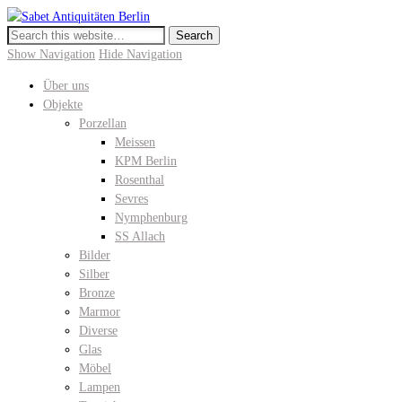
Sabet Antiquitäten Berlin
Meissen, KPM Porzellan, Perser- und Chinateppiche I Hochwertige Antiquitäte
Show Navigation
Hide Navigation
Über uns
Objekte
Porzellan
Meissen
KPM Berlin
Rosenthal
Sevres
Nymphenburg
SS Allach
Bilder
Silber
Bronze
Marmor
Diverse
Glas
Möbel
Lampen