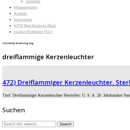
Teppiche
Wissenswertes
Kontakt
Impressum
KPM Weichmalerei Buch
Cookie-Richtlinie (EU)
Currently browsing tag
dreiflammige Kerzenleuchter
472) Dreiflammiger Kerzenleuchter. Sterli
Titel: Dreiflammiger Kerzenleuchter Hersteller: U. S. A. 20. Jahrhundert 
Suchen