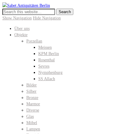
Sabet Antiquitäten Berlin
Meissen, KPM Porzellan, Perser- und Chinateppiche I Hochwertige
Antiquitäten in der Keitstrasse 10
Show Navigation
Hide Navigation
Über uns
Objekte
Porzellan
Meissen
KPM Berlin
Rosenthal
Sevres
Nymphenburg
SS Allach
Bilder
Silber
Bronze
Marmor
Diverse
Glas
Möbel
Lampen