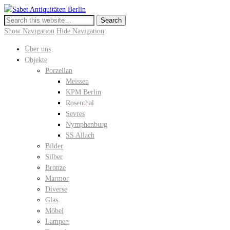
Sabet Antiquitäten Berlin
Meissen, KPM Porzellan, Perser- und Chinateppiche I Hochwertige
Antiquitäten in der Keitstrasse 10
Show Navigation
Hide Navigation
Über uns
Objekte
Porzellan
Meissen
KPM Berlin
Rosenthal
Sevres
Nymphenburg
SS Allach
Bilder
Silber
Bronze
Marmor
Diverse
Glas
Möbel
Lampen