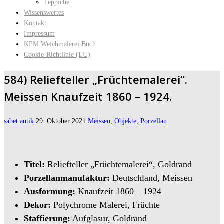
Teppiche
Wissenswertes
Kontakt
Impressum
KPM Weichmalerei Buch
Cookie-Richtlinie (EU)
584) Reliefteller „Früchtemalerei“.
Meissen Knaufzeit 1860 – 1924.
sabet antik
29. Oktober 2021
Meissen
,
Objekte
,
Porzellan
Titel:
Reliefteller „Früchtemalerei“, Goldrand
Porzellanmanufaktur:
Deutschland, Meissen
Ausformung:
Knaufzeit 1860 – 1924
Dekor:
Polychrome Malerei, Früchte
Staffierung:
Aufglasur, Goldrand