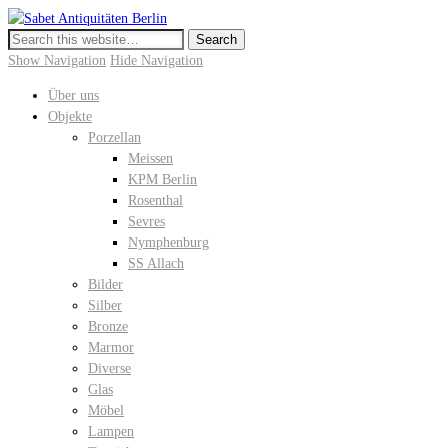
Sabet Antiquitäten Berlin
Meissen, KPM Porzellan, Perser- und Chinateppiche I Hochwertige
Antiquitäten in der Keitstrasse 10
Show Navigation
Hide Navigation
Über uns
Objekte
Porzellan
Meissen
KPM Berlin
Rosenthal
Sevres
Nymphenburg
SS Allach
Bilder
Silber
Bronze
Marmor
Diverse
Glas
Möbel
Lampen