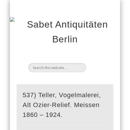
KPM WEICHMALEREI BUCH
COOKIE-RICHTLINIE (EU)
WISSENSWERTES
IMPRESSUM
ÜBER UNS
KONTAKT
OBJEKTE
An
537) Teller, Vogelmalerei,
Alt Ozier-Relief. Meissen
1860 – 1924.