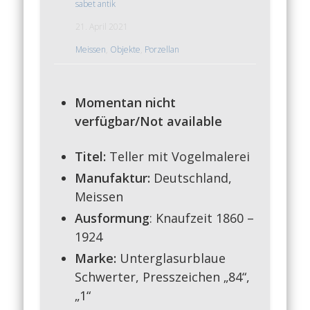
sabet antik
21. April 2021
Meissen
,
Objekte
,
Porzellan
Momentan nicht
verfügbar/Not available
Titel:
Teller mit Vogelmalerei
Manufaktur:
Deutschland,
Meissen
Ausformung
: Knaufzeit 1860 –
1924
Marke:
Unterglasurblaue
Schwerter, Presszeichen „84“,
„1“