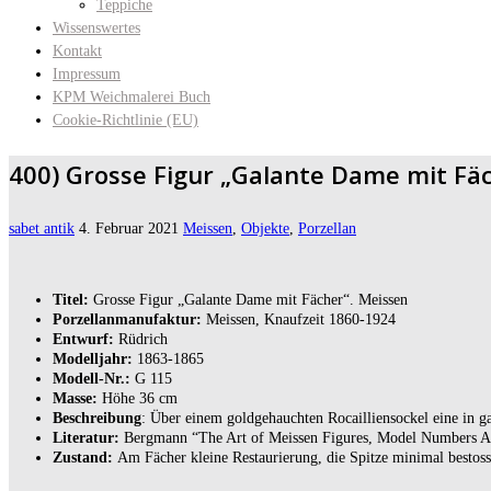
Teppiche
Wissenswertes
Kontakt
Impressum
KPM Weichmalerei Buch
Cookie-Richtlinie (EU)
400) Grosse Figur „Galante Dame mit Fäc
sabet antik
4. Februar 2021
Meissen
,
Objekte
,
Porzellan
Titel:
Grosse Figur „Galante Dame mit Fächer“. Meissen
Porzellanmanufaktur:
Meissen, Knaufzeit 1860-1924
Entwurf:
Rüdrich
Modelljahr:
1863-1865
Modell-Nr.:
G 115
Masse:
Höhe 36 cm
Beschreibung
: Über einem goldgehauchten Rocailliensockel eine in g
Literatur:
Bergmann “The Art of Meissen Figures, Model Numbers A 1
Zustand:
Am Fächer kleine Restaurierung, die Spitze minimal bestoss