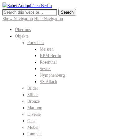
Sabet Antiquitäten Berlin
Meissen, KPM Porzellan, Perser- und Chinateppiche I Hochwertige Antiquitäte
Show Navigation
Hide Navigation
Über uns
Objekte
Porzellan
Meissen
KPM Berlin
Rosenthal
Sevres
Nymphenburg
SS Allach
Bilder
Silber
Bronze
Marmor
Diverse
Glas
Möbel
Lampen